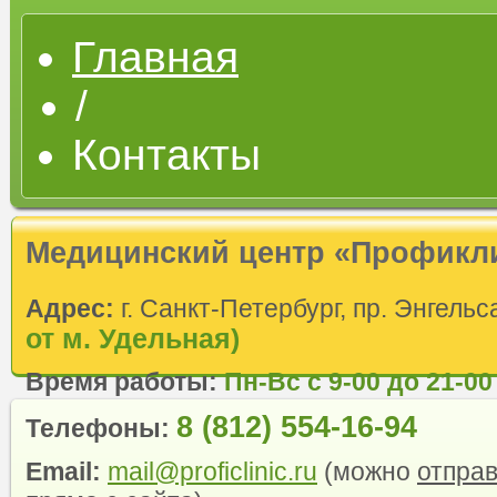
Главная
/
Контакты
Медицинский центр «Профикл
Адрес:
г. Санкт-Петербург, пр. Энгельс
от м. Удельная)
Время работы:
Пн-Вс с 9-00 до 21-00
8 (812) 554-16-94
Телефоны:
Email:
mail@proficlinic.ru
(можно
отпра